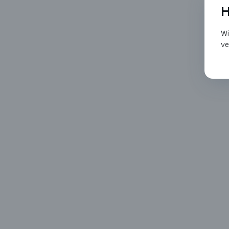
H
Wi
ve